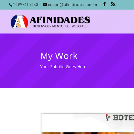
13 99741-9453
edson@afinidades.com.br
My Work
Your Subtitle Goes Here