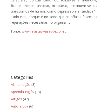
cerebrais”, pontua Lara. “Consolida–se a memória,
fica-se menos ansioso, irrequieto, diminuem-se os
transtornos de humor, como depressão e ansiedade.”
Tudo isso, porque é no sono que as células fazem as
reparações necessárias no organismo.
Fonte:
www.revistavivasaude.com.br
Categories
Alimentação
(3)
Aprenda Inglês
(13)
Artigos
(47)
Auto-ajuda
(6)