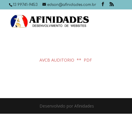
13 99741-9453
edson@afinidades.com.br
AVCB AUDITORIO ** PDF
Desenvolvido por Afinidades