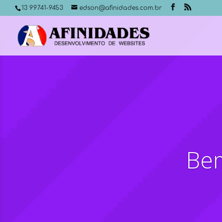
13 99741-9453
edson@afinidades.com.br