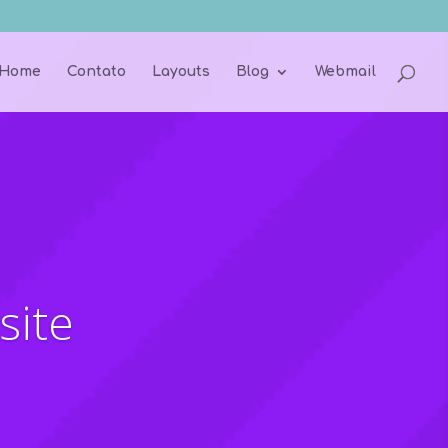
Home
Contato
Layouts
Blog
Webmail
u é o limite
ento, uma qualidade tao alta que nem o céu é o