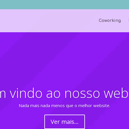
Coworking
Nem o cé
Nossos sites tem um movim
limite.
Ver se é verdade