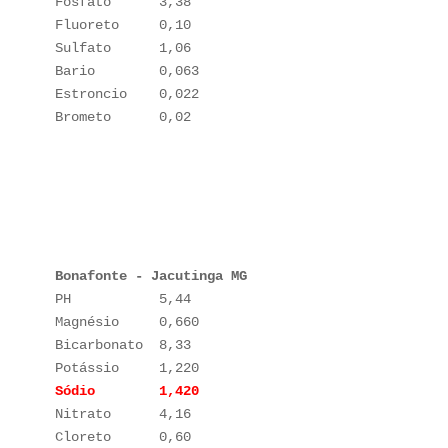
Fosfato      3,38

Fluoreto     0,10

Sulfato      1,06

Bario        0,063

Estroncio    0,022

Brometo      0,02

Bonafonte - Jacutinga MG 
PH           5,44

Magnésio     0,660

Bicarbonato  8,33

Nitrato      4,16

Cloreto      0,60
