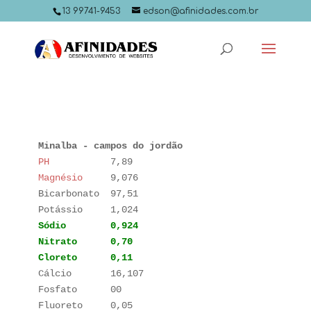
13 99741-9453
edson@afinidades.com.br
PH
Magnésio
     9,076

Bicarbonato  97,51

Sódio
        0,924
Cálcio       16,107

Fosfato      00
