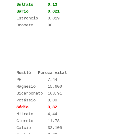
Estroncio    0,019

Brometo      00

Nestlé - Pureza vital
PH           7,44

Magnésio     15,600

Bicarbonato  163,91

Nitrato      4,44

Cloreto      11,78

Cálcio       32,100
