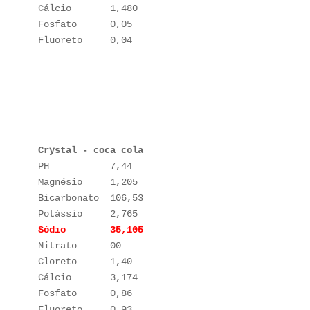
Cálcio       1,480

Fosfato      0,05

Fluoreto     0,04

Crystal - coca cola
PH           7,44

Magnésio     1,205

Bicarbonato  106,53

Nitrato      00

Cloreto      1,40

Cálcio       3,174

Fosfato      0,86

Fluoreto     0,93
