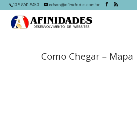
13 99741-9453
edson@afinidades.com.br
Como Chegar – Mapa