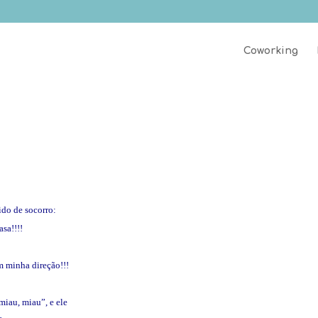
Coworking
ido de socorro:
sa!!!!
m minha direção!!!
miau, miau”, e ele