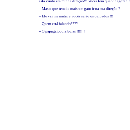
está vindo em minha direção!!! Vocês têm que vir agora !!!
– Mas o que tem de mais um gato ir na sua direção ?
– Ele vai me matar e vocês serão os culpados !!!
– Quem está falando????
– O papagaio, ora bolas !!!!!!!