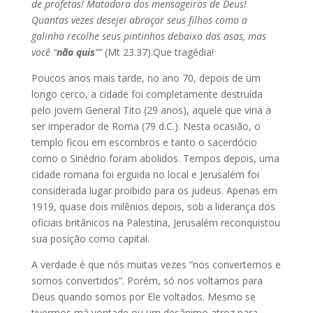
de profetas! Matadora dos mensageiros de Deus!
Quantas vezes desejei abraçar seus filhos como a
galinha recolhe seus pintinhos debaixo das asas, mas
você “
não quis
””
(Mt 23.37).Que tragédia!
Poucos anos mais tarde, no ano 70, depois de um
longo cerco, a cidade foi completamente destruída
pelo jovem General Tito (29 anos), aquele que viria a
ser imperador de Roma (79 d.C.). Nesta ocasião, o
templo ficou em escombros e tanto o sacerdócio
como o Sinédrio foram abolidos. Tempos depois, uma
cidade romana foi erguida no local e Jerusalém foi
considerada lugar proibido para os judeus. Apenas em
1919, quase dois milênios depois, sob a liderança dos
oficiais britânicos na Palestina, Jerusalém reconquistou
sua posição como capital.
A verdade é que nós muitas vezes “nos convertemos e
somos convertidos”. Porém, só nos voltamos para
Deus quando somos por Ele voltados. Mesmo se
tivermos má vontade ou um desânimo atroz para