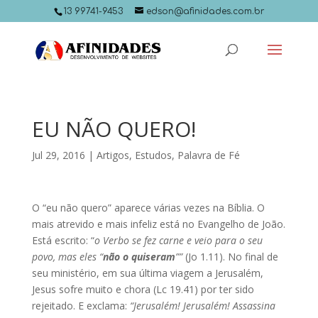
13 99741-9453
edson@afinidades.com.br
EU NÃO QUERO!
Jul 29, 2016
|
Artigos
,
Estudos
,
Palavra de Fé
O “eu não quero” aparece várias vezes na Bíblia. O
mais atrevido e mais infeliz está no Evangelho de João.
Está escrito: “
o Verbo se fez carne e veio para o seu
povo, mas eles “
não o quiseram
””
(Jo 1.11). No final de
seu ministério, em sua última viagem a Jerusalém,
Jesus sofre muito e chora (Lc 19.41) por ter sido
rejeitado. E exclama:
“Jerusalém! Jerusalém! Assassina