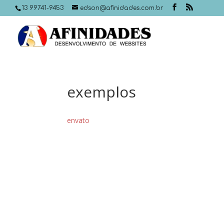
13 99741-9453
edson@afinidades.com.br
exemplos
envato