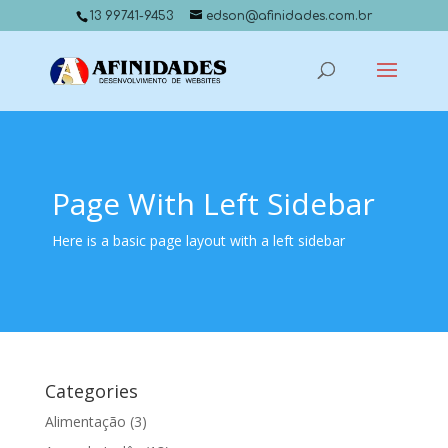
13 99741-9453
edson@afinidades.com.br
Page With Left Sidebar
Here is a basic page layout with a left sidebar
Categories
Alimentação
(3)