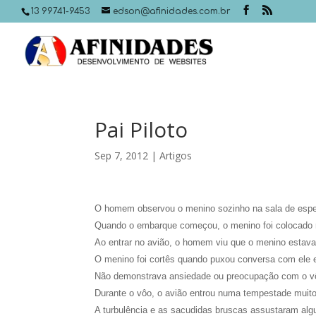
13 99741-9453
edson@afinidades.com.br
Pai Piloto
Sep 7, 2012
|
Artigos
O homem observou o menino sozinho na sala de espe
Quando o embarque começou, o menino foi colocado na 
Ao entrar no avião, o homem viu que o menino estava
O menino foi cortês quando puxou conversa com ele e
Não demonstrava ansiedade ou preocupação com o vô
Durante o vôo, o avião entrou numa tempestade muito
A turbulência e as sacudidas bruscas assustaram alg