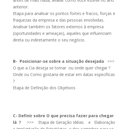
antes de mais nada, avaliar como você esteve no ano
anterior.
Etapa para analisar os pontos fortes e fracos, forças e
fraquezas da empresa e das pessoas envolvidas.
Analisar também os fatores externos à empresa
(oportunidades e ameaças), aqueles que influenciam
direta ou indiretamente o seu negócio.
B- Posicionar-se sobre a situação desejada
>>>
O que a Cia deseja se tornar ou onde quer chegar ?
Onde ou Como gostaria de estar em datas específicas
?
Etapa de Definição dos Objetivos
C- Definir sobre O que precisa fazer para chegar
lá ?
>>> Etapa de Geração Idéias e Elaboração
e Implantarão de Estratégias e dos caminhos para se