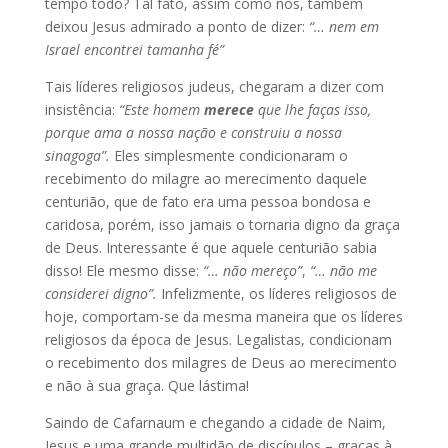
tempo todo? Tal fato, assim como nós, também
deixou Jesus admirado a ponto de dizer:
“…
nem em
Israel encontrei tamanha fé”
Tais líderes religiosos judeus, chegaram a dizer com
insistência:
“Este homem
merece
que lhe faças isso,
porque ama a nossa nação e construiu a nossa
sinagoga”.
Eles simplesmente condicionaram o
recebimento do milagre ao merecimento daquele
centurião, que de fato era uma pessoa bondosa e
caridosa, porém, isso jamais o tornaria digno da graça
de Deus. Interessante é que aquele centurião sabia
disso! Ele mesmo disse:
“… não mereço”
,
“… não me
considerei digno”.
Infelizmente, os líderes religiosos de
hoje, comportam-se da mesma maneira que os líderes
religiosos da época de Jesus. Legalistas, condicionam
o recebimento dos milagres de Deus ao merecimento
e não à sua graça. Que lástima!
Saindo de Cafarnaum e chegando a cidade de Naim,
Jesus e uma grande multidão de discípulos – graças à