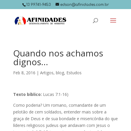
13 99741-9453
edson@afinidades.com.br
Quando nos achamos
dignos…
Feb 8, 2016
|
Artigos
,
blog
,
Estudos
Texto bíblico:
Lucas 7:1-16)
Como poderia? Um romano, comandante de um
pelotão de cem soldados, entender mais sobre a
graça de Deus e de sua bondade e misericórdia do que
líderes religiosos judeus que andavam com Jesus o