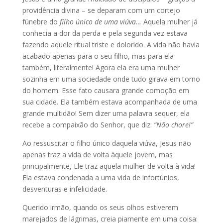
providência divina – se deparam com um cortejo
fúnebre do
filho único de uma viúva…
Aquela mulher já
conhecia a dor da perda e pela segunda vez estava
fazendo aquele ritual triste e dolorido. A vida não havia
acabado apenas para o seu filho, mas para ela
também, literalmente! Agora ela era uma mulher
sozinha em uma sociedade onde tudo girava em torno
do homem. Esse fato causara grande comoção em
sua cidade. Ela também estava acompanhada de uma
grande multidão! Sem dizer uma palavra sequer, ela
recebe a compaixão do Senhor, que diz:
“Não chore!”
Ao ressuscitar o filho único daquela viúva, Jesus não
apenas traz a vida de volta àquele jovem, mas
principalmente, Ele traz aquela mulher de volta à vida!
Ela estava condenada a uma vida de infortúnios,
desventuras e infelicidade.
Querido irmão, quando os seus olhos estiverem
marejados de lágrimas, creia piamente em uma coisa: