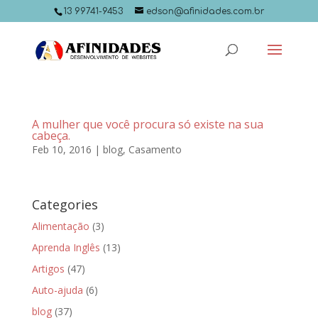
13 99741-9453
edson@afinidades.com.br
A mulher que você procura só existe na sua
cabeça.
Feb 10, 2016
|
blog
,
Casamento
Categories
Alimentação
(3)
Aprenda Inglês
(13)
Artigos
(47)
Auto-ajuda
(6)
blog
(37)