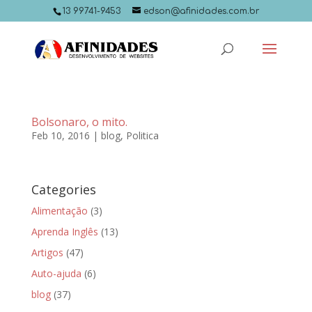
13 99741-9453
edson@afinidades.com.br
Bolsonaro, o mito.
Feb 10, 2016
|
blog
,
Politica
Categories
Alimentação
(3)
Aprenda Inglês
(13)
Artigos
(47)
Auto-ajuda
(6)
blog
(37)