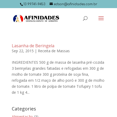
13 99741-9453
edson@afinidades.com.br
Lasanha de Beringela
Sep 22, 2015
|
Receita de Massas
INGREDIENTES 500 g de massa de lasanha pré-cozida
3 berinjelas grandes fatiadas e refogadas em 300 g de
molho de tomate 300 g proteína de soja fina,
refogada em 1/2 maço de alho poró e 300 g de molho
de tomate. 1 litro de polpa de tomate Tofupiry 1 tofu
de 1 kg 4...
Categories
Alimentação
(3)