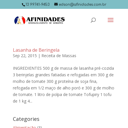
13 99741-9453
edson@afinidades.com.br
Lasanha de Beringela
Sep 22, 2015
|
Receita de Massas
INGREDIENTES 500 g de massa de lasanha pré-cozida
3 berinjelas grandes fatiadas e refogadas em 300 g de
molho de tomate 300 g proteína de soja fina,
refogada em 1/2 maço de alho poró e 300 g de molho
de tomate. 1 litro de polpa de tomate Tofupiry 1 tofu
de 1 kg 4...
Categories
Alimentação
(3)